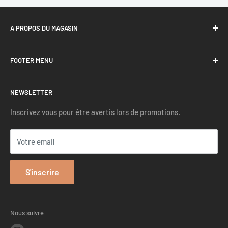
A PROPOS DU MAGASIN
Octave-Son est un site de référence pour les systèmes Hifi
FOOTER MENU
depuis 2015.
Recherche
NEWSLETTER
Mentions légales
Conditions générales de ventes
Inscrivez vous pour être avertis lors de promotions.
Politique de remboursement
Votre email
Politique de confidentialité
Contact
S'inscrire
Nous suivre