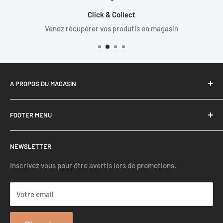
Click & Collect
Venez récupérer vos produtis en magasin
A PROPOS DU MAGASIN
Octave-Son est un site de référence pour les systèmes Hifi
FOOTER MENU
depuis 2015.
Recherche
NEWSLETTER
Mentions légales
Conditions générales de ventes
Inscrivez vous pour être avertis lors de promotions.
Politique de remboursement
Votre email
Politique de confidentialité
Contact